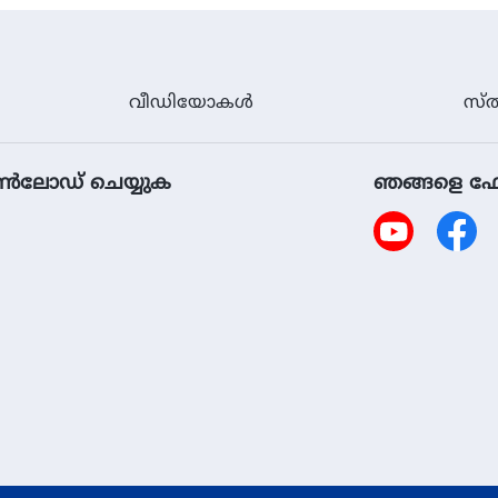
വീഡിയോകള്‍
സ്ത
ൗൺലോഡ് ചെയ്യുക
ഞങ്ങളെ ഫ