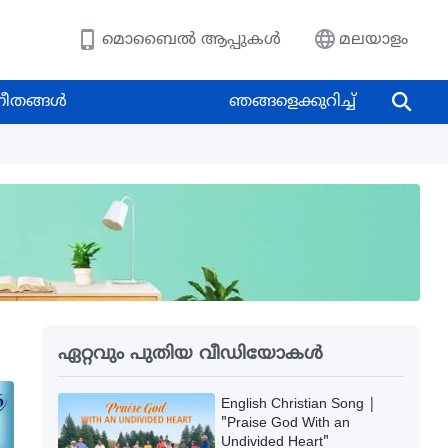
മൊബൈല്‍ ആപ്പുകള്‍
മലയാളം
ീതങ്ങള്‍
ഞങ്ങളെക്കുറിച്ച്
അറിയല്‍
ദൈവത്തിന്‍റെ പ്രകൃതവും അവിടുത്തേ
ഏറ്റവും പുതിയ വീഡിയോകള്‍
English Christian Song |
"Praise God With an
Undivided Heart"