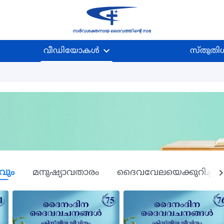
വീഡിയോകള്‍
സ്തുതിഗ
വും
മനുഷ്യാവതാരം
ദൈവവേലയെക്കുറിച്ച് 