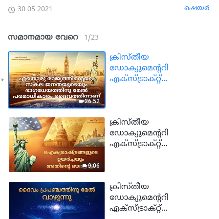
ഷെയര്‍
30 05 2021
സമാനമായ വേറെ
1
/
23
ക്രിസ്തീയ
ഡോക്യുമെന്ററി
എക്സ്ട്രാക്റ്റ്
"എല്ലാറ്റിനും മേൽ
പരമാധികാരിയായ
26:52
ഒരുവൻ": ഏതൊരു
രാജ്യത്തിന്‍റെയും സകല
ക്രിസ്തീയ
ജനതയുടെയും
ഡോക്യുമെന്ററി
ഭാഗധേയത്തിനു മേൽ
എക്സ്ട്രാക്റ്റ്
പരമാധികാരം
"എല്ലാറ്റിനും മേൽ
ദൈവത്തിനാണ്
പരമാധികാരിയായ
9:06
ഒരുവൻ":
ഐക്യരാഷ്ട്രങ്ങളുടെ
ക്രിസ്തീയ
ഉയർച്ചയും അതിൻ്റെ
ഡോക്യുമെന്ററി
ദൗത്യവും
എക്സ്ട്രാക്റ്റ്