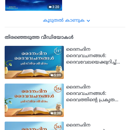
"എല്ലാറ്റിനും മേൽ
പരമാധികാരിയായ
3:20
ഒരുവൻ": ദൈവം
പ്രപഞ്ചത്തിനു മേൽ
കൂടുതല്‍ കാണുക
വാഴുന്നു
തിരഞ്ഞെടുത്ത വീഡിയോകള്‍
ദൈനംദിന
ദൈവവചനങ്ങള്‍:
ദൈവവേലയെക്കുറിച്ച്
അറിയല്‍ | ഉദ്ധരണി 217
5:09
ദൈനംദിന
ദൈവവചനങ്ങള്‍:
ദൈവത്തിന്‍റെ പ്രകൃതവും
അവിടുത്തേക്കുള്ളതും
അവിടുന്ന് ആയതും |
8:38
ഉദ്ധരണി 254
ദൈനംദിന