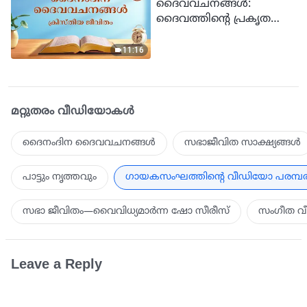
ദൈവവചനങ്ങള്‍:
ദൈവത്തിന്‍റെ പ്രകൃതവും
അവിടുത്തേക്കുള്ളതും
അവിടുന്ന് ആയതും |
11:16
ഉദ്ധരണി 263
മറ്റുതരം വീഡിയോകള്‍
ദൈനംദിന ദൈവവചനങ്ങള്‍
സഭാജീവിത സാക്ഷ്യങ്ങൾ
പാട്ടും നൃത്തവും
ഗായകസംഘത്തിന്‍റെ വീഡിയോ പരമ്പ
സഭാ ജീവിതം—വൈവിധ്യമാർന്ന ഷോ സീരീസ്
സംഗീത വ
Leave a Reply