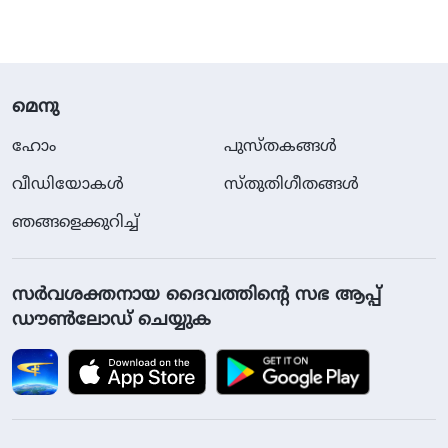
മെനു
ഹോം
പുസ്തകങ്ങള്‍
വീഡിയോകള്‍
സ്തുതിഗീതങ്ങള്‍
ഞങ്ങളെക്കുറിച്ച്
സര്‍വശക്തനായ ദൈവത്തിൻ്റെ സഭ ആപ്പ്
ഡൗൺലോഡ് ചെയ്യുക