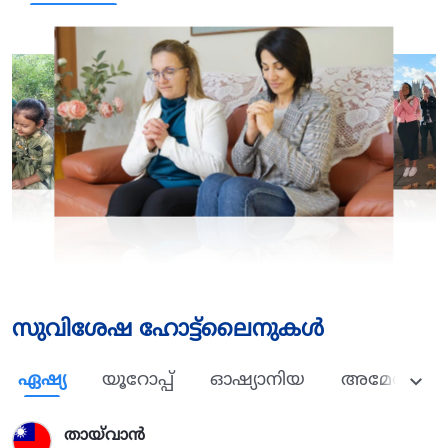
സുവിശേഷ ഹോട്ട്ലൈനുകള്‍
ഏഷ്യ
യൂറോപ്പ്
ഓഷ്യാനിയ
അമേരിക്ക
തായ്‌വാൻ