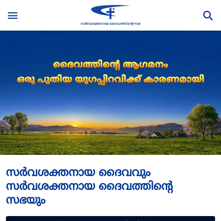
സർവശക്തനായ ദൈവവും
സര്‍വശക്തനായ ദൈവത്തിന്‍റെ
സഭയും