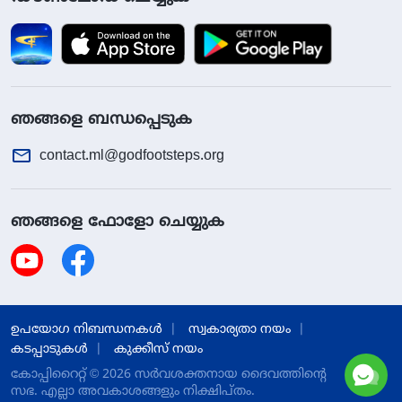
ഞങ്ങളെ ബന്ധപ്പെടുക
contact.ml@godfootsteps.org
ഞങ്ങളെ ഫോളോ ചെയ്യുക
ഉപയോഗ നിബന്ധനകള്‍
സ്വകാര്യതാ നയം
കടപ്പാടുകള്‍
കുക്കീസ് നയം
കോപ്പിറൈറ്റ് © 2026
സര്‍വശക്തനായ ദൈവത്തിന്‍റെ
സഭ.
എല്ലാ അവകാശങ്ങളും നിക്ഷിപ്തം.