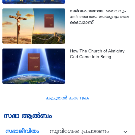
സര്‍വശക്തനായ ദൈവവും
കര്‍ത്താവായ യേശുവും ഒരേ
ദൈവമാണ്
How The Church of Almighty
God Came Into Being
കൂടുതല്‍ കാണുക
സഭാ ആൽബം
സഭാജീവിതം
സുവിശേഷ പ്രചാരണം
പാട്ട