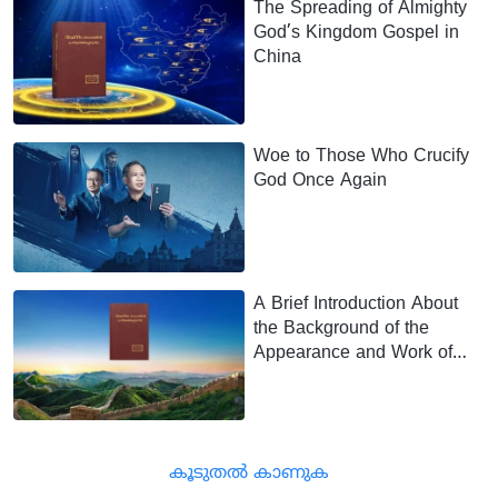
The Spreading of Almighty
God’s Kingdom Gospel in
China
Woe to Those Who Crucify
God Once Again
A Brief Introduction About
the Background of the
Appearance and Work of
Christ of the Last Days in
China
കൂടുതല്‍ കാണുക