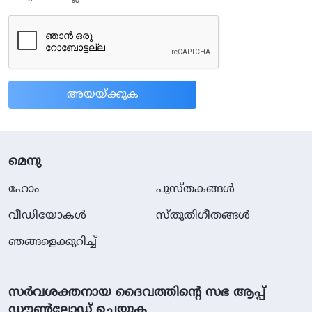
മെനു
ഹോം
പുസ്തകങ്ങള്‍
വീഡിയോകള്‍
സ്തുതിഗീതങ്ങള്‍
ഞങ്ങളെക്കുറിച്ച്
സര്‍വശക്തനായ ദൈവത്തിൻ്റെ സഭ ആപ്പ്
ഡൗൺലോഡ് ചെയ്യുക