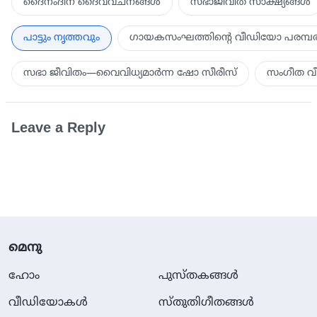
ദൈനംദിന ദൈവവചനങ്ങള്‍
സഭാജീവിത സാക്ഷ്യങ്ങൾ
പാട്ടും നൃത്തവും
ഗായകസംഘത്തിന്‍റെ വീഡിയോ പരമ്പ
സഭാ ജീവിതം—വൈവിധ്യമാർന്ന ഷോ സീരീസ്
സംഗീത വ
Leave a Reply
മെനു
ഹോം
പുസ്തകങ്ങള്‍
വീഡിയോകള്‍
സ്തുതിഗീതങ്ങള്‍