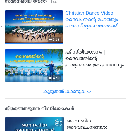
സമാനമായ വേറെ
1
/
2
Christian Dance Video |
ദൈവം തന്‍റെ മഹത്ത്വം
പൗരസ്ത്യദേശത്തേക്ക്
കൊണ്ടുവന്നിരിക്കുന്നു
3:39
ക്രിസ്‌തീയഗാനം |
ദൈവത്തിന്‍റെ
പ്രത്യക്ഷതയുടെ പ്രാധാന്യം
4:59
കൂടുതല്‍ കാണുക
തിരഞ്ഞെടുത്ത വീഡിയോകള്‍
ദൈനംദിന
ദൈവവചനങ്ങള്‍: