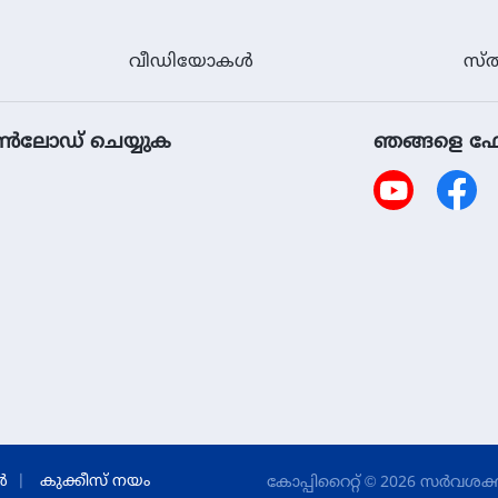
വീഡിയോകള്‍
സ്ത
ൗൺലോഡ് ചെയ്യുക
ഞങ്ങളെ ഫ
‍
കുക്കീസ് നയം
കോപ്പിറൈറ്റ് © 2026
സര്‍വശക്