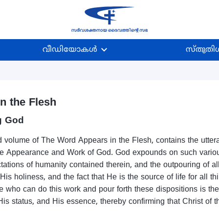
വീഡിയോകള്‍
സ്തുതിഗ
n the Flesh
g God
olume of The Word Appears in the Flesh, contains the utteranc
e Appearance and Work of God. God expounds on such various
tations of humanity contained therein, and the outpouring of a
His holiness, and the fact that He is the source of life for all 
He who can do this work and pour forth these dispositions is th
 His status, and His essence, thereby confirming that Christ of 