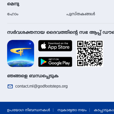
മെനു
ഹോം
പുസ്തകങ്ങള്‍
സര്‍വശക്തനായ ദൈവത്തിൻ്റെ സഭ ആപ്പ് ഡ
ഞങ്ങളെ ബന്ധപ്പെടുക
contact.ml@godfootsteps.org
ഉപയോഗ നിബന്ധനകള്‍
സ്വകാര്യതാ നയം
കടപ്പാടുകള്