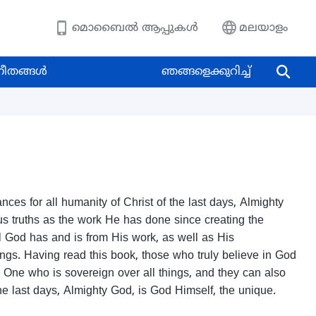
മൊബൈല്‍ ആപ്പുകള്‍
മലയാളം
ീതങ്ങള്‍
ഞങ്ങളെക്കുറിച്ച്
es for all humanity of Christ of the last days, Almighty
 truths as the work He has done since creating the
ll God has and is from His work, as well as His
things. Having read this book, those who truly believe in God
e One who is sovereign over all things, and they can also
the last days, Almighty God, is God Himself, the unique.