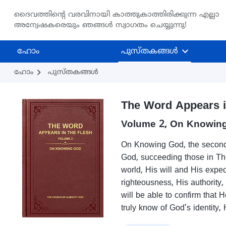
ദൈവത്തിന്‍റെ വരവിനായി കാത്തുകാത്തിരിക്കുന്ന എല്ലാ
അന്വേഷകരെയും ഞങ്ങൾ സ്വാഗതം ചെയ്യുന്നു!
ഹോം
പുസ്തകങ്ങള്‍
ഹോം
പുസ്തകങ്ങള്‍
The Word Appears i
Volume 2, On Knowin
On Knowing God, the second v
God, succeeding those in Th
world, His will and His expec
righteousness, His authority, 
will be able to confirm that 
truly know of God’s identity,